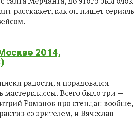
 с сайта Мерчанта, до этого был блок
ант расскажет, как он пишет сериал
вейсом.
Москве 2014,
)
писки радости, я порадовался
ь мастерклассы. Всего было три —
итрий Романов про стендап вообще,
актив со зрителем, и Вячеслав