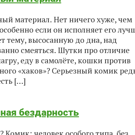
ный материал. Нет ничего хуже, чем
 особенно если он исполняет его луч
ет тему, высосанную до дна, над
ванно смеяться. Шутки про отличие
гру, еду в самолёте, кошки против
ного «хаков»? Серьезный комик ред
сть […]
лная бездарность
? Комик: человек особого типа, без