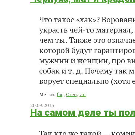
Что такое «хак»? Ворован
украсть чей-то материал,
чем ты. Также это означа
которой будут гарантиро
мужчин и женщин, про виа
собак
и т. д.
Почему так м
ворует специально (хотя е
Метки:
faq
,
Стендап
20.09.2013
На самом деле ты по
Так кто же такой — комик