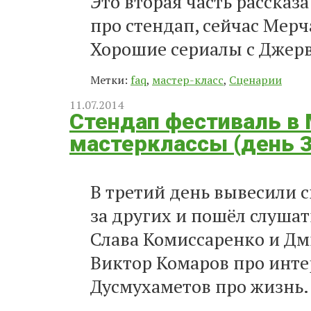
Это вторая часть рассказа
про стендап, сейчас Мерч
Хорошие сериалы с Джер
Метки:
faq
,
мастер-класс
,
Сценарии
11.07.2014
Стендап фестиваль в 
мастерклассы (день 3
В третий день вывесили с
за других и пошёл слушат
Слава Комиссаренко и Дм
Виктор Комаров про интер
Дусмухаметов про жизнь.