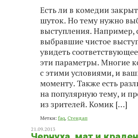
Есть ли в комедии закры
шуток. Но тему нужно вы
выступления. Например, 
выбравшие чистое высту
увидеть соответствующее
эти параметры. Многие 
с этими условиями, и ва
моменту. Также есть раз
на популярную тему, и п
из зрителей. Комик […]
Метки:
faq
,
Стендап
21.09.2013
Чернуха, мат и краде