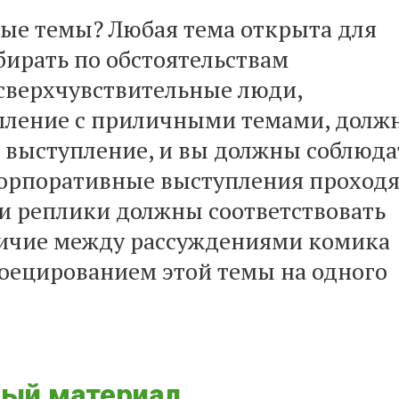
тые темы? Любая тема открыта для
бирать по обстоятельствам
сверхчувствительные люди,
пление с приличными темами, долж
 выступление, и вы должны соблюда
корпоративные выступления проход
ши реплики должны соответствовать
личие между рассуждениями комика
роецированием этой темы на одного
ный материал