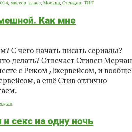
2014
,
мастер-класс
,
Москва
,
Стендап
,
ТНТ
смешной. Как мне
м? С чего начать писать сериалы?
что делать? Отвечает Стивен Мерчан
есте с Риком Джервейсом, и вообще
ервейсом, а ещё Стив отлично
таем.
ендап
 и секс на одну ночь