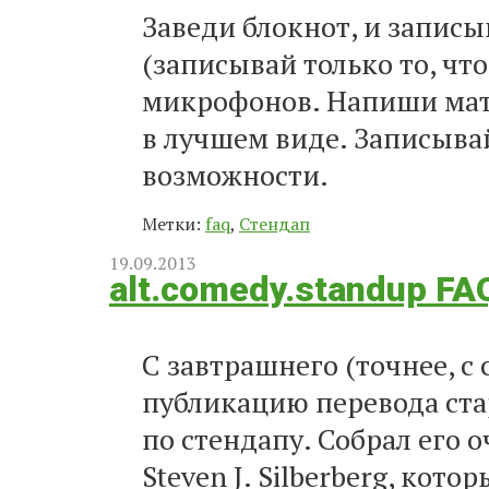
Заведи блокнот, и записы
(записывай только то, чт
микрофонов. Напиши мате
в лучшем виде. Записывай
возможности.
Метки:
faq
,
Стендап
19.09.2013
alt.comedy.standup FA
С завтрашнего (точнее, с
публикацию перевода ста
по стендапу. Собрал его 
Steven J. Silberberg, ко