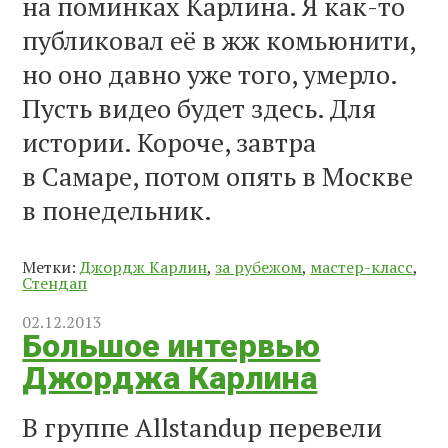
на поминках Карлина. Я как-то
публиковал её в жж комьюнити,
но оно давно уже того, умерло.
Пусть видео будет здесь. Для
истории. Короче, завтра
в Самаре, потом опять в Москве
в понедельник.
Метки:
Джордж Карлин
,
за рубежом
,
мастер-класс
,
Стендап
02.12.2013
Большое интервью
Джорджа Карлина
В группе Allstandup перевели