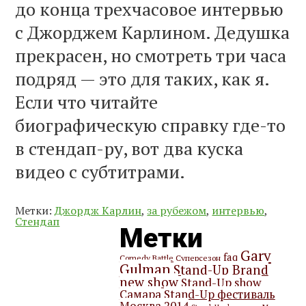
до конца трехчасовое интервью
с Джорджем Карлином. Дедушка
прекрасен, но смотреть три часа
подряд — это для таких, как я.
Если что читайте
биографическую справку где-то
в стендап-ру, вот два куска
видео с субтитрами.
Метки:
Джордж Карлин
,
за рубежом
,
интервью
,
Стендап
Метки
Gary
faq
Comedy Battle Суперсезон
Gulman
Stand-Up Brand
new show
Stand-Up show
Самара
Stand-Up фестиваль
Москва 2014