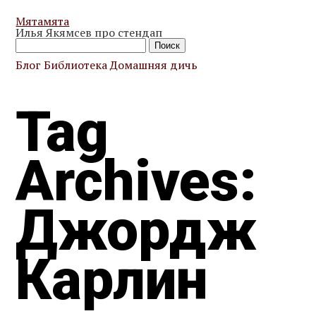
Мятамята
Илья Якямсев про стендап
Найти:
Блог
Библиотека
Домашняя дичь
Tag
Archives:
Джордж
Карлин